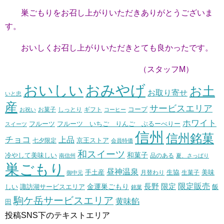
巣ごもりをお召し上がりいただきありがとうございま
す。
おいしくお召し上がりいただきとても良かったです。
（スタッフM）
おいしい
おみやげ
お土
お取り寄せ
いと忠
産
サービスエリア
コープ
お菓子
しっとり
お祝い
ギフト
コーヒー
ホワイト
フルーツ いちご りんご ぶるーべりー
フルーツ
スイーツ
信州
信州銘菓
チョコ
上品
七夕限定
京王ストア
会員特価
和スイーツ
和菓子
冷やして美味しい
南信州
品のある
夏、さっぱり
巣ごもり
昼神温泉
生協
美味
手土産
月替わり
御中元
生菓子
長野
限定販売
限定
しい
諏訪湖サービスエリア
金運巣ごもり
飯
銘菓
駒ケ岳サービスエリア
黄味餡
田
投稿SNS下のテキストエリア