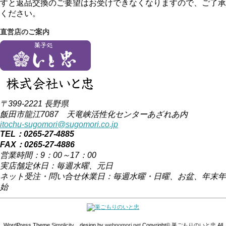
すと返品交換のご要望はお受けできなくなりますので、ご了承
ください。
直営店のご案内
〒399-2221 長野県
飯田市龍江7087 天竜峡活性化センターあざれあ内
itochu-sugomori@sugomori.co.jp
TEL：0265-27-4885
FAX：0265-27-4886
営業時間：9：00～17：00
実店舗定休日：毎週水曜、元日
ネット受注・問い合せ休業日：毎週水曜・日曜、お盆、年末年
始
WordPress Theme
Simplicity
design by
webnomori.net
Copyright©
巣ごもりのいと忠
All