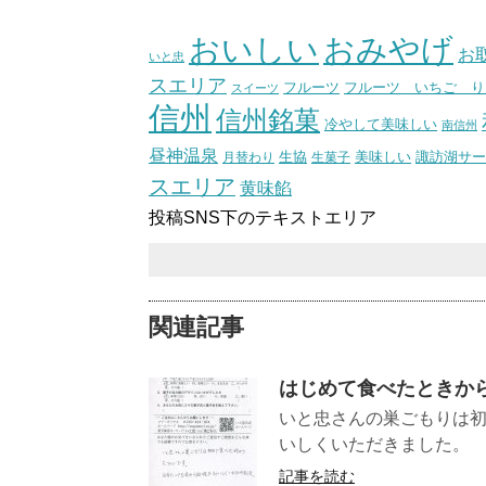
（スタ
おいしい
おみやげ
お
いと忠
スエリア
フルーツ いちご り
フルーツ
スイーツ
信州
信州銘菓
冷やして美味しい
南信州
昼神温泉
生協
美味しい
諏訪湖サー
月替わり
生菓子
スエリア
黄味餡
投稿SNS下のテキストエリア
関連記事
はじめて食べたときか
いと忠さんの巣ごもりは
いしくいただ
記事を読む