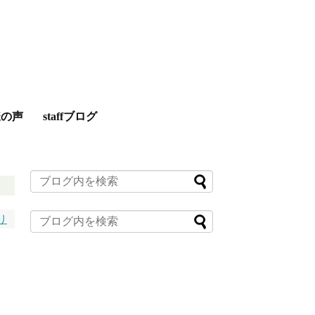
様の声
staffブログ
り