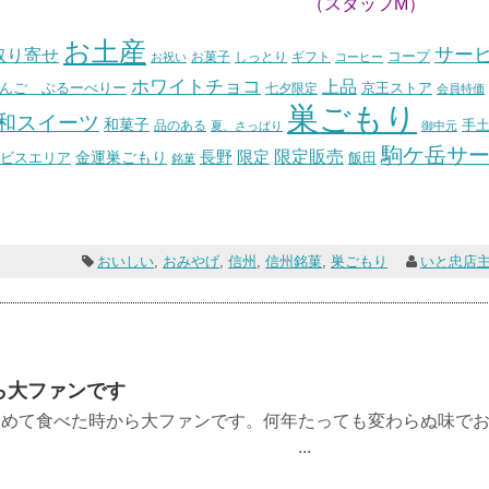
ッフM）
お土産
サー
取り寄せ
コープ
お菓子
しっとり
お祝い
ギフト
コーヒー
ホワイトチョコ
上品
んご ぶるーべりー
七夕限定
京王ストア
会員特価
巣ごもり
和スイーツ
和菓子
手
品のある
夏、さっぱり
御中元
駒ケ岳サ
長野
限定販売
限定
ビスエリア
金運巣ごもり
飯田
銘菓
おいしい
,
おみやげ
,
信州
,
信州銘菓
,
巣ごもり
いと忠店
ら大ファンです
初めて食べた時から大ファンです。何年たっても変わらぬ味で
きました。 ...