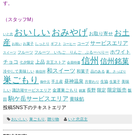
す。
（スタッフM）
おいしい
おみやげ
お土
お取り寄せ
いと忠
産
サービスエリア
コープ
お菓子
しっとり
お祝い
ギフト
コーヒー
ホワイト
フルーツ いちご りんご ぶるーべりー
フルーツ
スイーツ
信州
信州銘菓
チョコ
上品
七夕限定
京王ストア
会員特価
和スイーツ
和菓子
冷やして美味しい
南信州
品のある
夏、さっぱり
巣ごもり
昼神温泉
生協
美味
手土産
月替わり
御中元
生菓子
長野
限定販売
限定
しい
諏訪湖サービスエリア
金運巣ごもり
飯
銘菓
駒ケ岳サービスエリア
黄味餡
田
投稿SNS下のテキストエリア
おいしい
,
巣ごもり
,
贈り物
いと忠店主