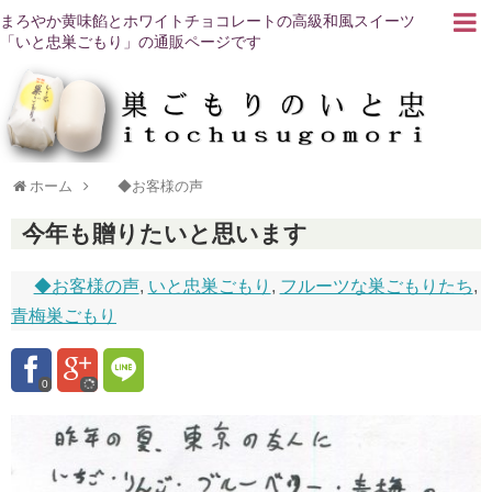
まろやか黄味餡とホワイトチョコレートの高級和風スイーツ
「いと忠巣ごもり」の通販ページです
ホーム
◆お客様の声
今年も贈りたいと思います
◆お客様の声
,
いと忠巣ごもり
,
フルーツな巣ごもりたち
,
青梅巣ごもり
0