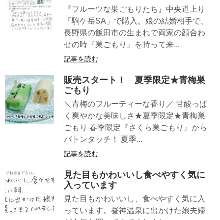
『フルーツな巣ごもりたち』中央道上り
「駒ケ岳SA」で購入。娘の結婚相手で、
長野県の飯田市の生まれで両家の顔合わ
せの時『巣ごもり』を持って来...
記事を読む
販売スタート！ 夏季限定★青梅巣
ごもり
＼青梅のフルーティーな香り／ 甘酸っぱ
く爽やかな美味しさ★夏季限定★青梅巣
ごもり 春季限定『さくら巣ごもり』から
バトンタッチ！ 夏季...
記事を読む
見た目もかわいいし食べやすく気に
入っています
見た目もかわいいし、食べやすく気に入
っています。昼神温泉に出かけた娘夫婦