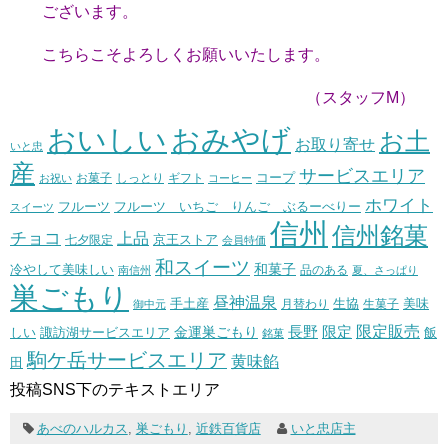
ございます。
こちらこそよろしくお願いいたします。
（スタッフM）
おいしい
おみやげ
お土
お取り寄せ
いと忠
産
サービスエリア
コープ
お菓子
しっとり
お祝い
ギフト
コーヒー
ホワイト
フルーツ いちご りんご ぶるーべりー
フルーツ
スイーツ
信州
信州銘菓
チョコ
上品
七夕限定
京王ストア
会員特価
和スイーツ
和菓子
冷やして美味しい
南信州
品のある
夏、さっぱり
巣ごもり
昼神温泉
生協
美味
手土産
月替わり
御中元
生菓子
長野
限定販売
限定
しい
諏訪湖サービスエリア
金運巣ごもり
飯
銘菓
駒ケ岳サービスエリア
黄味餡
田
投稿SNS下のテキストエリア
あべのハルカス
,
巣ごもり
,
近鉄百貨店
いと忠店主