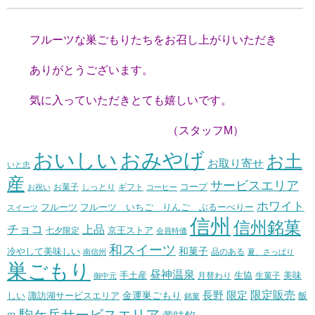
フルーツな巣ごもりたちをお召し上がりいただき
ありがとうございます。
気に入っていただきとても嬉しいです。
（スタッフM）
おいしい
おみやげ
お土
お取り寄せ
いと忠
産
サービスエリア
コープ
お菓子
しっとり
お祝い
ギフト
コーヒー
ホワイト
フルーツ いちご りんご ぶるーべりー
フルーツ
スイーツ
信州
信州銘菓
チョコ
上品
七夕限定
京王ストア
会員特価
和スイーツ
和菓子
冷やして美味しい
南信州
品のある
夏、さっぱり
巣ごもり
昼神温泉
生協
美味
手土産
月替わり
御中元
生菓子
長野
限定販売
限定
しい
諏訪湖サービスエリア
金運巣ごもり
飯
銘菓
駒ケ岳サービスエリア