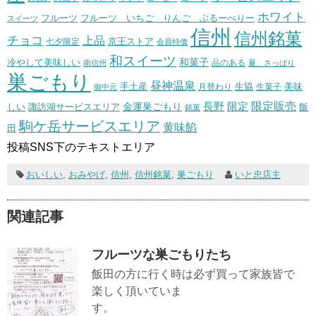
ホワイト
フルーツ いちご りんご ぶるーべりー
フルーツ
スイーツ
信州
信州銘菓
チョコ
上品
七夕限定
京王ストア
会員特価
和スイーツ
和菓子
冷やして美味しい
南信州
品のある
夏、さっぱり
巣ごもり
昼神温泉
生協
美味
手土産
月替わり
御中元
生菓子
長野
限定販売
限定
しい
諏訪湖サービスエリア
金運巣ごもり
飯
銘菓
駒ケ岳サービスエリア
黄味餡
田
投稿SNS下のテキストエリア
おいしい
,
おみやげ
,
信州
,
信州銘菓
,
巣ごもり
いと忠店主
関連記事
フルーツな巣ごもりたち
飯田の方に行く時は必ず買って家族皆で
楽しく頂いていま
す。