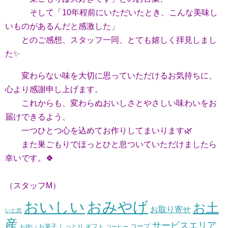
そして「10年程前にいただいたとき、こんな美味し
いものがあるんだと感激した」
とのご感想、
スタッフ一同、とても嬉しく拝見しまし
た✨
変わらない味を大切に思っていただけるお気持ちに、
心より感謝申し上げます。
これからも、変わらぬおいしさとやさしい味わいをお
届けできるよう、
一つひとつ心を込めてお作りしてまいります🌿
また巣ごもりでほっとひと息ついていただけましたら
幸いです。🍀
（スタッフM）
おいしい
おみやげ
お土
お取り寄せ
いと忠
産
サービスエリア
コープ
お菓子
しっとり
お祝い
ギフト
コーヒー