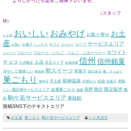
よろしかったら是非ご賞味下さいませ。
（スタッフ
M）
おいしい
おみやげ
お土
お取り寄せ
いと忠
産
サービスエリア
コープ
お菓子
しっとり
お祝い
ギフト
コーヒー
ホワイト
フルーツ いちご りんご ぶるーべりー
フルーツ
スイーツ
信州
信州銘菓
チョコ
上品
七夕限定
京王ストア
会員特価
和スイーツ
和菓子
冷やして美味しい
南信州
品のある
夏、さっぱり
巣ごもり
昼神温泉
生協
美味
手土産
月替わり
御中元
生菓子
長野
限定販売
限定
しい
諏訪湖サービスエリア
金運巣ごもり
飯
銘菓
駒ケ岳サービスエリア
黄味餡
田
投稿SNS下のテキストエリア
お土産
,
巣ごもり
,
駒ケ岳サービスエリア
いと忠店主