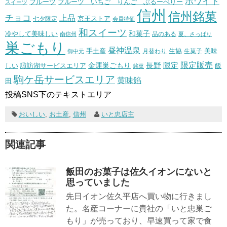
ホワイト
フルーツ いちご りんご ぶるーべりー
フルーツ
スイーツ
信州
信州銘菓
チョコ
上品
七夕限定
京王ストア
会員特価
和スイーツ
和菓子
冷やして美味しい
南信州
品のある
夏、さっぱり
巣ごもり
昼神温泉
生協
美味
手土産
月替わり
御中元
生菓子
長野
限定販売
限定
しい
諏訪湖サービスエリア
金運巣ごもり
飯
銘菓
駒ケ岳サービスエリア
黄味餡
田
投稿SNS下のテキストエリア
おいしい
,
お土産
,
信州
いと忠店主
関連記事
飯田のお菓子は佐久イオンにないと
思っていました
先日イオン佐久平店へ買い物に行きまし
た。名産コーナーに貴社の「いと忠巣ご
もり」が売っており、早速買って家で食