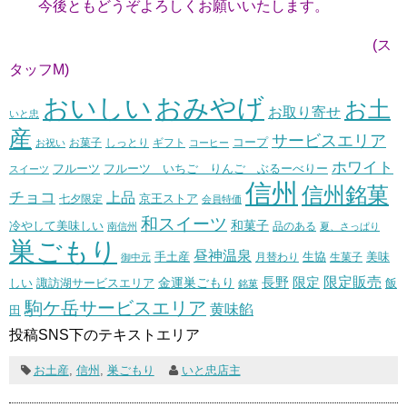
今後ともどうぞよろしくお願いいたします。
(ス
タッフM)
おいしい
おみやげ
お土
お取り寄せ
いと忠
産
サービスエリア
コープ
お菓子
しっとり
お祝い
ギフト
コーヒー
ホワイト
フルーツ いちご りんご ぶるーべりー
フルーツ
スイーツ
信州
信州銘菓
チョコ
上品
七夕限定
京王ストア
会員特価
和スイーツ
和菓子
冷やして美味しい
南信州
品のある
夏、さっぱり
巣ごもり
昼神温泉
生協
美味
手土産
月替わり
御中元
生菓子
長野
限定販売
限定
しい
諏訪湖サービスエリア
金運巣ごもり
飯
銘菓
駒ケ岳サービスエリア
黄味餡
田
投稿SNS下のテキストエリア
お土産
,
信州
,
巣ごもり
いと忠店主