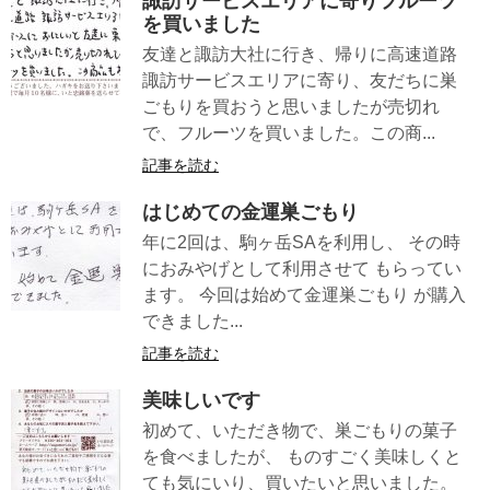
諏訪サービスエリアに寄りフルーツ
を買いました
友達と諏訪大社に行き、帰りに高速道路
諏訪サービスエリアに寄り、友だちに巣
ごもりを買おうと思いましたが売切れ
で、フルーツを買いました。この商...
記事を読む
はじめての金運巣ごもり
年に2回は、駒ヶ岳SAを利用し、 その時
におみやげとして利用させて もらってい
ます。 今回は始めて金運巣ごもり が購入
できました...
記事を読む
美味しいです
初めて、いただき物で、巣ごもりの菓子
を食べましたが、 ものすごく美味しくと
ても気にいり、買いたいと思いました。