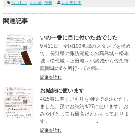
おいしい
,
お土産
,
信州
いと忠店主
関連記事
いの一番に目に付いた品でした
9月11日、全国100名城のスタンプを求め
て、長野県の諏訪湖近くの高島城～松本
城～松代城～上田城～小諸城から佐久市
龍岡城の6ヶ所行っての帰...
記事を読む
お結納に使います
4/25着に寿すごもりを別便で発注いたし
ました。孫のお結納4/27に使います。お
みやげとしても最高だとおもっておりま
す。 ...
記事を読む