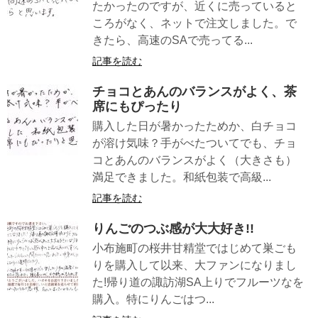
たかったのですが、近くに売っていると
ころがなく、ネットで注文しました。で
きたら、高速のSAで売ってる...
記事を読む
チョコとあんのバランスがよく、茶
席にもぴったり
購入した日が暑かったためか、白チョコ
が溶け気味？手がべたついてでも、チョ
コとあんのバランスがよく（大きさも）
満足できました。和紙包装で高級...
記事を読む
りんごのつぶ感が大大好き!!
小布施町の桜井甘精堂ではじめて巣ごも
りを購入して以来、大ファンになりまし
た!帰り道の諏訪湖SA上りでフルーツなを
購入。特にりんごはつ...