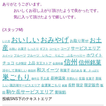
ありがとうございます。
おいしくお召し上がり頂けたようで良かったです。
気に入って頂けたようで嬉しいです。
(スタッフM)
おいしい
おみやげ
お土
お取り寄せ
いと忠
産
サービスエリア
コープ
お菓子
しっとり
お祝い
ギフト
コーヒー
ホワイト
フルーツ いちご りんご ぶるーべりー
フルーツ
スイーツ
信州
信州銘菓
チョコ
上品
七夕限定
京王ストア
会員特価
和スイーツ
和菓子
冷やして美味しい
南信州
品のある
夏、さっぱり
巣ごもり
昼神温泉
生協
美味
手土産
月替わり
御中元
生菓子
長野
限定販売
限定
しい
諏訪湖サービスエリア
金運巣ごもり
飯
銘菓
駒ケ岳サービスエリア
黄味餡
田
投稿SNS下のテキストエリア