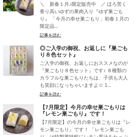
＼ 新春１月♪限定販売中 ／ ほろ苦く
香り高いゆずの果肉入り『ゆず巣ごも
り』 「今月の幸せ巣ごもり」初春１月の
限定品...
記事を読む
◎ご入学の御祝、お返しに『巣ごも
り８色セット』
ご入学の御祝、お返しにおススメなのが
『巣ごもり８色セット』です♪ ８種類の
カラフルな巣ごもりたちは、子供も大人
も笑顔になっちゃいますよ☆ 1...
記事を読む
【7月限定】今月の幸せ巣ごもりは
『レモン巣ごもり』です！
【7月限定】の今月の幸せ巣ごもりは『レ
モン巣ごもり』です！ 「レモン巣ごも
り」は特製黄味餡にレモン果汁をたっぷ