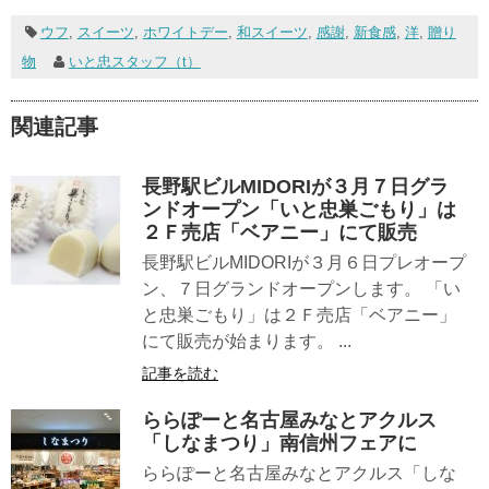
ウフ
,
スイーツ
,
ホワイトデー
,
和スイーツ
,
感謝
,
新食感
,
洋
,
贈り
物
いと忠スタッフ（t）
関連記事
長野駅ビルMIDORIが３月７日グラ
ンドオープン「いと忠巣ごもり」は
２Ｆ売店「ベアニー」にて販売
長野駅ビルMIDORIが３月６日プレオープ
ン、７日グランドオープンします。 「い
と忠巣ごもり」は２Ｆ売店「ベアニー」
にて販売が始まります。 ...
記事を読む
ららぽーと名古屋みなとアクルス
「しなまつり」南信州フェアに
ららぽーと名古屋みなとアクルス「しな