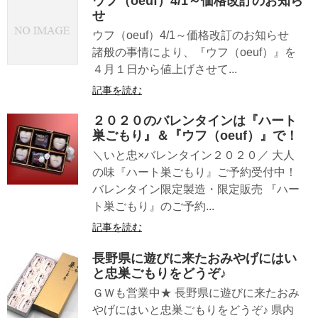
ウフ（oeuf）4/1～価格改訂のお知ら
せ
ウフ（oeuf）4/1～価格改訂のお知らせ
諸般の事情により、『ウフ（oeuf）』を
４月１日から値上げさせて...
記事を読む
２０２０のバレンタインは『ハート
巣ごもり』＆『ウフ（oeuf）』で！
＼いと忠×バレンタイン２０２０／ 大人
の味『ハート巣ごもり』ご予約受付中！
バレンタイン限定製造・限定販売 『ハー
ト巣ごもり』のご予約...
記事を読む
長野県に遊びに来たおみやげにはい
と忠巣ごもりをどうぞ♪
ＧＷも営業中★ 長野県に遊びに来たおみ
やげにはいと忠巣ごもりをどうぞ♪ 県内