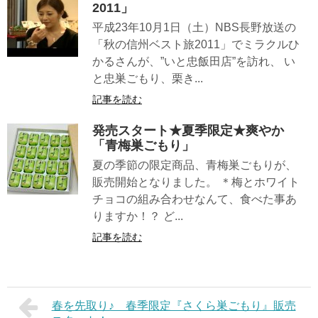
2011」
平成23年10月1日（土）NBS長野放送の
「秋の信州ベスト旅2011」でミラクルひ
かるさんが、”いと忠飯田店”を訪れ、 い
と忠巣ごもり、栗き...
記事を読む
発売スタート★夏季限定★爽やか
「青梅巣ごもり」
夏の季節の限定商品、青梅巣ごもりが、
販売開始となりました。 ＊梅とホワイト
チョコの組み合わせなんて、食べた事あ
りますか！？ ど...
記事を読む
春を先取り♪ 春季限定『さくら巣ごもり』販売