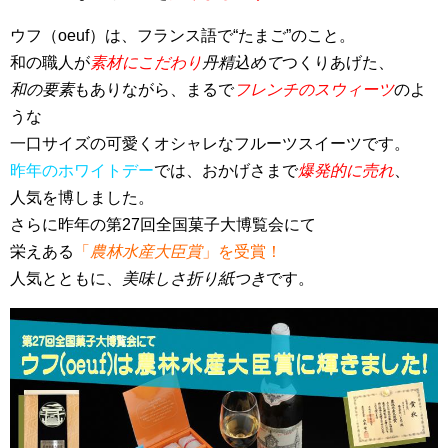
ウフ（oeuf）は、フランス語で“たまご”のこと。
和の職人が
素材にこだわり
丹精込めて
つくりあげた、
和の要素
もありながら、まるで
フレンチのスウィーツ
のよ
うな
一口サイズの可愛くオシャレなフルーツスイーツです。
昨年のホワイトデー
では、おかげさまで
爆発的に売れ
、
人気を博しました。
さらに昨年の第27回全国菓子大博覧会にて
栄えある
「
農林水産大臣賞
」を受賞！
人気とともに、
美味しさ折り紙つき
です。