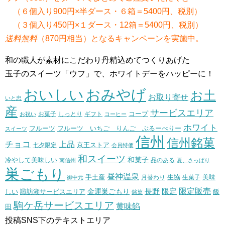
（６個入り900円×半ダース・６箱＝5400円、税別）
（３個入り450円×１ダース・12箱＝5400円、税別）
送料無料
（870円相当）となるキャンペーンを実施中。
和の職人が素材にこだわり丹精込めてつくりあげた
玉子のスイーツ「ウフ」で、ホワイトデーをハッピーに！
おいしい
おみやげ
お土
お取り寄せ
いと忠
産
サービスエリア
コープ
お菓子
しっとり
お祝い
ギフト
コーヒー
ホワイト
フルーツ いちご りんご ぶるーべりー
フルーツ
スイーツ
信州
信州銘菓
チョコ
上品
七夕限定
京王ストア
会員特価
和スイーツ
和菓子
冷やして美味しい
南信州
品のある
夏、さっぱり
巣ごもり
昼神温泉
生協
美味
手土産
月替わり
御中元
生菓子
長野
限定販売
限定
しい
諏訪湖サービスエリア
金運巣ごもり
飯
銘菓
駒ケ岳サービスエリア
黄味餡
田
投稿SNS下のテキストエリア