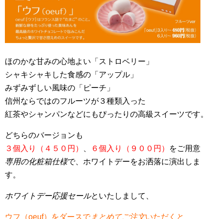
ほのかな甘みの心地よい「ストロベリー」
シャキシャキした食感の「アップル」
みずみずしい風味の「ピーチ」
信州ならではのフルーツが３種類入った
紅茶やシャンパンなどにもぴったりの高級スイーツです。
どちらのバージョンも
３個入り（４５０円）
、
６個入り（９００円）
をご用意
専用の化粧箱仕様
で、ホワイトデーをお洒落に演出しま
す。
ホワイトデー応援セール
といたしまして、
ウフ（oeuf）をダースで
まとめてご注文
いただくと