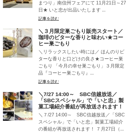
まつり」南信州フェアにて 11月21日～27
日★ いと忠が出品いたします ...
記事を読む
＼３月限定巣ごもり販売スタート／
珈琲のビターな香りと味わい★コー
ヒー巣ごもり
＼リラックスしたい時には／ ほんのりビ
ターな香りと口どけの良さ★コーヒー巣
ごもり 「今月の幸せ巣ごもり」３月限定
品『コーヒー巣ごもり』...
記事を読む
＼7/27 14:00～ SBC信越放送／
「SBCスペシャル」で「いと忠」製
菓工場紹介番組が再放送されます！
＼７/27 14:00～ SBC信越放送／「SBC
スペシャル」で「いと忠」製菓工場紹介
の番組が再放送されます！ ７月27日（...