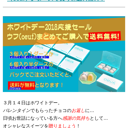
３月１４日はホワイトデー。
バレンタイン
でもらったチョコの
お返し
に…
日頃お世話になっている方へ
感謝の気持ち
として…
オシャレなスイーツを
贈りましょう
！