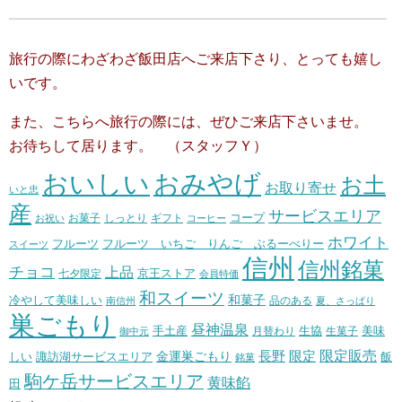
旅行の際にわざわざ飯田店へご来店下さり、とっても嬉し
いです。
また、こちらへ旅行の際には、ぜひご来店下さいませ。
お待ちして居ります。 （スタッフＹ）
おいしい
おみやげ
お土
お取り寄せ
いと忠
産
サービスエリア
コープ
お菓子
しっとり
お祝い
ギフト
コーヒー
ホワイト
フルーツ いちご りんご ぶるーべりー
フルーツ
スイーツ
信州
信州銘菓
チョコ
上品
七夕限定
京王ストア
会員特価
和スイーツ
和菓子
冷やして美味しい
南信州
品のある
夏、さっぱり
巣ごもり
昼神温泉
生協
美味
手土産
月替わり
御中元
生菓子
長野
限定販売
限定
しい
諏訪湖サービスエリア
金運巣ごもり
飯
銘菓
駒ケ岳サービスエリア
黄味餡
田