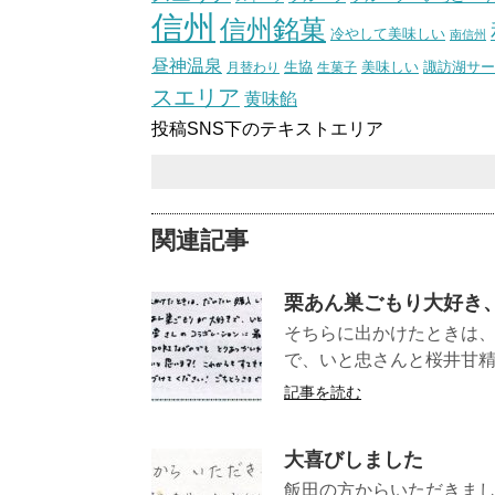
信州
信州銘菓
冷やして美味しい
南信州
昼神温泉
生協
美味しい
諏訪湖サー
月替わり
生菓子
スエリア
黄味餡
投稿SNS下のテキストエリア
関連記事
栗あん巣ごもり大好き
そちらに出かけたときは、
で、いと忠さんと桜井甘精
記事を読む
大喜びしました
飯田の方からいただきま