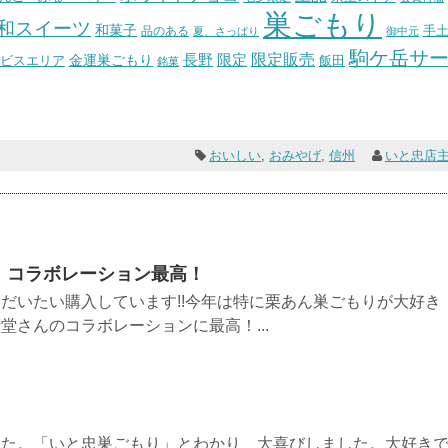
巣ごもり
和スイーツ
和菓子
手
品のある
夏、さっぱり
御中元
駒ケ岳サ
長野
限定販売
限定
ビスエリア
金運巣ごもり
飯田
銘菓
おいしい
,
おみやげ
,
信州
いと忠店
、コラボレーション最高！
だいたい購入しています!!今年は特に栗あん巣ごもりが大好き
堂さんのコラボレーションに最高！...
した。「いと忠巣ごもり」とわかり、大喜びしました。大好き