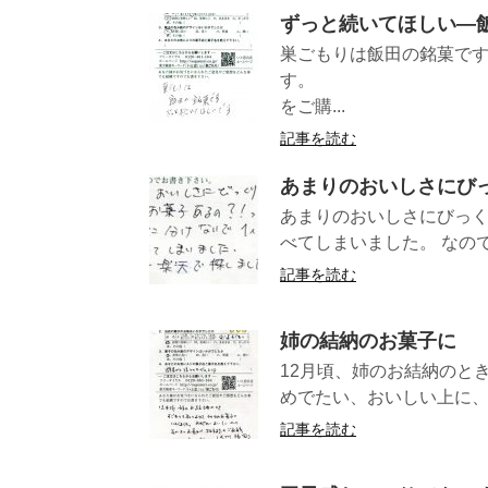
ずっと続いてほしい—
巣ごもりは飯田の銘菓で
す。 （長野
をご購...
記事を読む
あまりのおいしさにびっ
あまりのおいしさにびっくり
べてしまいました。 なので
記事を読む
姉の結納のお菓子に
12月頃、姉のお結納のと
めでたい、おいしい上に、
記事を読む