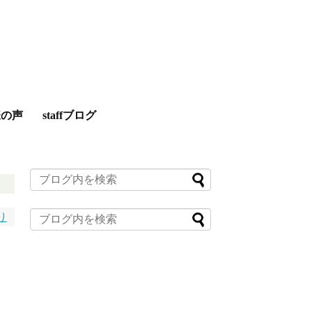
様の声
staffブログ
り