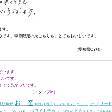
ます。
みです。季節限定の巣ごもりも、とてもおいしいです。
県OY様）
ざいます。
しいです。
うで良かったです。
フM）
お土産
サー
取り寄せ
コープ
お菓子
しっとり
お祝い
ギフト
コーヒー
ホワイトチョコ
上品
んご ぶるーべりー
七夕限定
京王ストア
会員特価