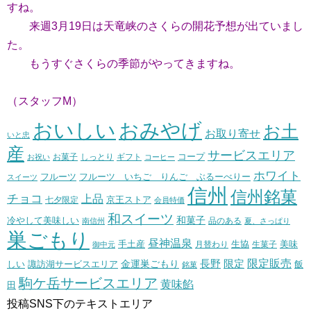
すね。
来週3月19日は天竜峡のさくらの開花予想が出ていまし
た。
もうすぐさくらの季節がやってきますね。
（スタッフM）
おいしい
おみやげ
お土
お取り寄せ
いと忠
産
サービスエリア
コープ
お菓子
しっとり
お祝い
ギフト
コーヒー
ホワイト
フルーツ いちご りんご ぶるーべりー
フルーツ
スイーツ
信州
信州銘菓
チョコ
上品
七夕限定
京王ストア
会員特価
和スイーツ
和菓子
冷やして美味しい
南信州
品のある
夏、さっぱり
巣ごもり
昼神温泉
生協
美味
手土産
月替わり
御中元
生菓子
長野
限定販売
限定
しい
諏訪湖サービスエリア
金運巣ごもり
飯
銘菓
駒ケ岳サービスエリア
黄味餡
田
投稿SNS下のテキストエリア