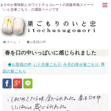
まろやか黄味餡とホワイトチョコレートの高級和風スイーツ
「いと忠巣ごもり」の通販ページです
ホーム
◆お客様の声
春を口の中いっぱいに感じられました
◆お客様の声
,
いと忠巣ごもり
,
今月の幸せ巣ごもり
,
季
節の巣ごもり
0