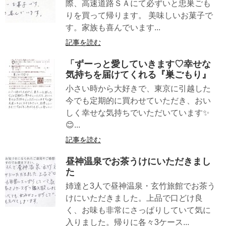
際、高速道路ＳＡにて必ずいと忠巣ごも
りを買って帰ります。 美味しいお菓子で
す。家族も喜んでいます...
記事を読む
「ずーっと愛していきます♡幸せな
気持ちを届けてくれる『巣ごもり』
小さい時から大好きで、東京に引越した
今でも定期的に買わせていただき、おい
しく幸せな気持ちでいただいています✨
😊...
記事を読む
昼神温泉でお茶うけにいただきまし
た
姉達と3人で昼神温泉・玄竹旅館でお茶う
けにいただきました。上品で口どけ良
く、お味も非常にさっぱりしていて気に
入りました。帰りに各々3ケース...