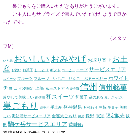
巣ごもりをご購入いただきありがとうございます。
ご主人にもサプライズで喜んでいただけたようで良か
ったです。
（スタッ
フM）
おいしい
おみやげ
お土
お取り寄せ
いと忠
産
サービスエリア
コープ
お菓子
しっとり
お祝い
ギフト
コーヒー
ホワイト
フルーツ いちご りんご ぶるーべりー
フルーツ
スイーツ
信州
信州銘菓
チョコ
上品
七夕限定
京王ストア
会員特価
和スイーツ
和菓子
冷やして美味しい
南信州
品のある
夏、さっぱり
巣ごもり
昼神温泉
生協
美味
手土産
月替わり
御中元
生菓子
長野
限定販売
限定
しい
諏訪湖サービスエリア
金運巣ごもり
飯
銘菓
駒ケ岳サービスエリア
黄味餡
田
投稿SNS下のテキストエリア