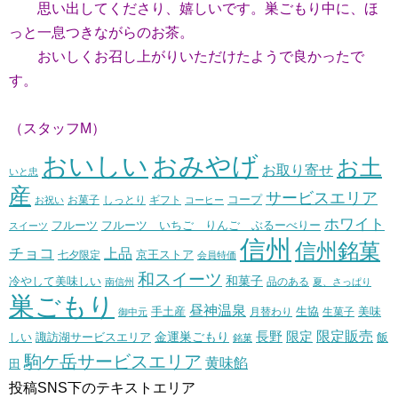
思い出してくださり、嬉しいです。巣ごもり中に、ほ
っと一息つきながらのお茶。
おいしくお召し上がりいただけたようで良かったで
す。
（スタッフM）
おいしい
おみやげ
お土
お取り寄せ
いと忠
産
サービスエリア
コープ
お菓子
しっとり
お祝い
ギフト
コーヒー
ホワイト
フルーツ いちご りんご ぶるーべりー
フルーツ
スイーツ
信州
信州銘菓
チョコ
上品
七夕限定
京王ストア
会員特価
和スイーツ
和菓子
冷やして美味しい
南信州
品のある
夏、さっぱり
巣ごもり
昼神温泉
生協
美味
手土産
月替わり
御中元
生菓子
長野
限定販売
限定
しい
諏訪湖サービスエリア
金運巣ごもり
飯
銘菓
駒ケ岳サービスエリア
黄味餡
田
投稿SNS下のテキストエリア