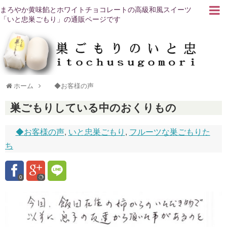
まろやか黄味餡とホワイトチョコレートの高級和風スイーツ
「いと忠巣ごもり」の通販ページです
ホーム
◆お客様の声
巣ごもりしている中のおくりもの
◆お客様の声
,
いと忠巣ごもり
,
フルーツな巣ごもりた
ち
0