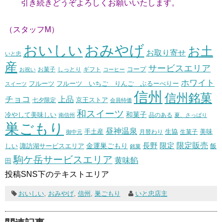
引き続きどうぞよろしくお願いいたします。
（スタッフM）
おいしい
おみやげ
お土
お取り寄せ
いと忠
産
サービスエリア
コープ
お菓子
しっとり
お祝い
ギフト
コーヒー
ホワイト
フルーツ いちご りんご ぶるーべりー
フルーツ
スイーツ
信州
信州銘菓
チョコ
上品
七夕限定
京王ストア
会員特価
和スイーツ
和菓子
冷やして美味しい
南信州
品のある
夏、さっぱり
巣ごもり
昼神温泉
生協
美味
手土産
月替わり
御中元
生菓子
長野
限定販売
限定
しい
諏訪湖サービスエリア
金運巣ごもり
飯
銘菓
駒ケ岳サービスエリア
黄味餡
田
投稿SNS下のテキストエリア
おいしい
,
おみやげ
,
信州
,
巣ごもり
いと忠店主