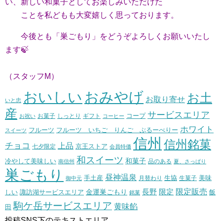
い、
新しい和菓子としてお楽しみいただけた
ことを
私どもも大変嬉しく思っております。
今後とも「巣ごもり」をどうぞよろしくお願いいたし
ます🍃
（スタッフM）
おいしい
おみやげ
お土
お取り寄せ
いと忠
産
サービスエリア
コープ
お菓子
しっとり
お祝い
ギフト
コーヒー
ホワイト
フルーツ いちご りんご ぶるーべりー
フルーツ
スイーツ
信州
信州銘菓
チョコ
上品
七夕限定
京王ストア
会員特価
和スイーツ
和菓子
冷やして美味しい
南信州
品のある
夏、さっぱり
巣ごもり
昼神温泉
生協
美味
手土産
月替わり
御中元
生菓子
長野
限定販売
限定
しい
諏訪湖サービスエリア
金運巣ごもり
飯
銘菓
駒ケ岳サービスエリア
黄味餡
田
投稿SNS下のテキストエリア