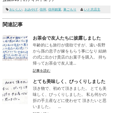
おいしい
,
おみやげ
,
信州
,
信州銘菓
,
巣ごもり
いと忠店主
関連記事
お茶会で友人たちに披露しました
年齢的にも旅行が億劫ですが、遠い長野
から孫の息子が嫁をもらう事になり 結納
の式に出かけ貴店のお菓子を購入。 持ち
帰ってお茶会で友人達...
記事を読む
とても美味しく、びっくりしました
頂き物で、初めて頂きました。 とても美
味しく、びっくりしました。 私も何かの
折の手土産などに使わせて 頂きたいと思
いました。 ...