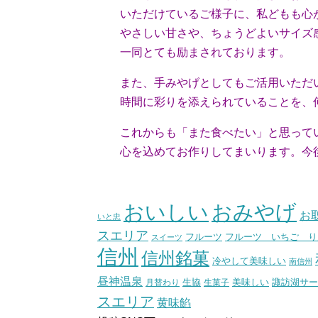
いただけているご様子に、私どもも心が
やさしい甘さや、ちょうどよいサイズ感
一同とても励まされております。
また、手みやげとしてもご活用いただい
時間に彩りを添えられていることを、何
これからも「また食べたい」と思ってい
心を込めてお作りしてまいります。今後
（スタ
おいしい
おみやげ
お
いと忠
スエリア
フルーツ いちご り
フルーツ
スイーツ
信州
信州銘菓
冷やして美味しい
南信州
昼神温泉
生協
美味しい
諏訪湖サー
月替わり
生菓子
スエリア
黄味餡