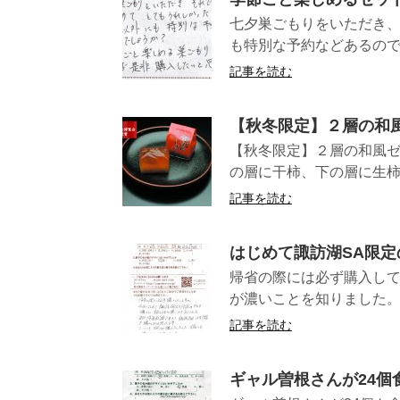
七夕巣ごもりをいただき
も特別な予約などあるので
記事を読む
【秋冬限定】２層の和風
【秋冬限定】２層の和風ゼ
の層に干柿、下の層に生柿の
記事を読む
はじめて諏訪湖SA限定
帰省の際には必ず購入して
が濃いことを知りました。
記事を読む
ギャル曽根さんが24