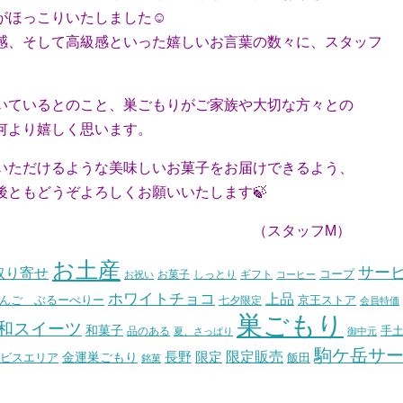
ほっこりいたしました☺️
、そして高級感といった嬉しいお言葉の数々に、
スタッフ
ているとのこと、巣ごもりがご家族や大切な方々との
より嬉しく思います。
ただけるような美味しいお菓子をお届けできるよう、
ともどうぞよろしくお願いいたします🍃
ッフM）
お土産
サー
取り寄せ
コープ
お菓子
しっとり
お祝い
ギフト
コーヒー
ホワイトチョコ
上品
んご ぶるーべりー
七夕限定
京王ストア
会員特価
巣ごもり
和スイーツ
和菓子
手
品のある
夏、さっぱり
御中元
駒ケ岳サ
長野
限定販売
限定
ビスエリア
金運巣ごもり
飯田
銘菓