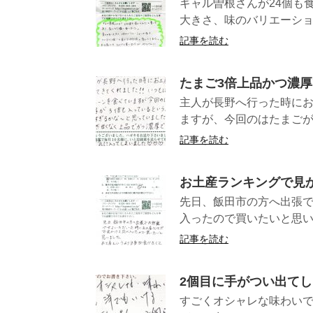
ギャル曽根さんが24個も
大きさ、味のバリエーション
記事を読む
たまご3倍上品かつ濃
主人が長野へ行った時に
ますが、今回のはたまごが3
記事を読む
お土産ランキングで見
先日、飯田市の方へ出張
入ったので買いたいと思い
記事を読む
2個目に手がつい出て
すごくオシャレな味わいで