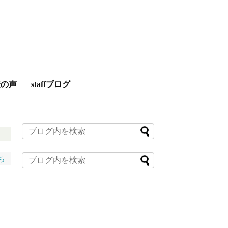
様の声
staffブログ
ち