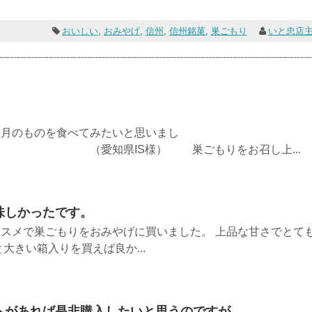
おいしい
,
おみやげ
,
信州
,
信州銘菓
,
巣ごもり
いと忠店
」
各月のものを食べてみたいと思いまし
IS様） 巣ごもりをお召し上...
味しかったです。
スメで巣ごもりをおみやげに買いました。 上品な甘さでとて
大きい箱入りを買えば良か...
トがあれば是非購入したいと思うのですが…