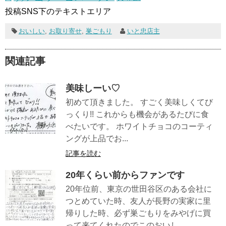
投稿SNS下のテキストエリア
おいしい
,
お取り寄せ
,
巣ごもり
いと忠店主
関連記事
美味しーい♡
初めて頂きました。 すごく美味しくてび
っくり!! これからも機会があるたびに食
べたいです。 ホワイトチョコのコーティ
ングが上品でお...
記事を読む
20年くらい前からファンです
20年位前、東京の世田谷区のある会社に
つとめていた時、友人が長野の実家に里
帰りした時、必ず巣ごもりをみやげに買
って来てくれたのでこのおいし...