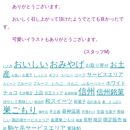
ありがとうございます。
おいしく召し上がって頂けたようでとても良かったで
す。
可愛いイラストもありがとうございます。
(スタッフM)
おいしい
おみやげ
お土
お取り寄せ
いと忠
産
サービスエリア
コープ
お菓子
しっとり
お祝い
ギフト
コーヒー
ホワイト
フルーツ いちご りんご ぶるーべりー
フルーツ
スイーツ
信州
信州銘菓
チョコ
上品
七夕限定
京王ストア
会員特価
和スイーツ
和菓子
冷やして美味しい
南信州
品のある
夏、さっぱり
巣ごもり
昼神温泉
生協
美味
手土産
月替わり
御中元
生菓子
長野
限定販売
限定
しい
諏訪湖サービスエリア
金運巣ごもり
飯
銘菓
駒ケ岳サービスエリア
黄味餡
田