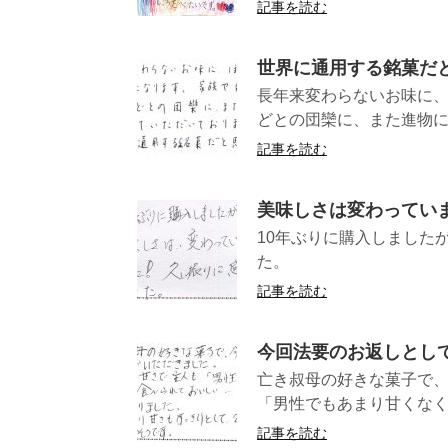
記事を読む
世界に通用する銘菓だ
長年来変わらないお味に
どとの団欒に、また進物に
記事を読む
美味しさは変わってい
10年ぶりに購入しました
た。
記事を読む
今回法要のお返しとし
亡き叔母の好きな菓子で
「男性でもあまり甘くなく
記事を読む