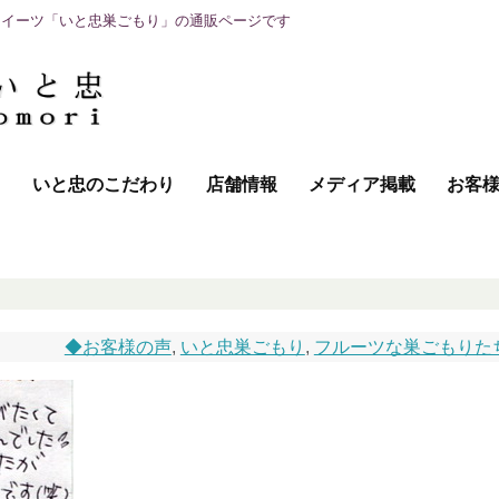
スイーツ「いと忠巣ごもり」の通販ページです
て
いと忠のこだわり
店舗情報
メディア掲載
お客
◆お客様の声
,
いと忠巣ごもり
,
フルーツな巣ごもりた