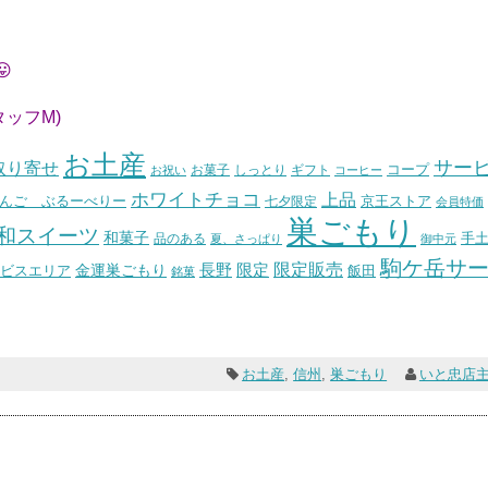

M)
お土産
サー
取り寄せ
コープ
お菓子
しっとり
お祝い
ギフト
コーヒー
ホワイトチョコ
上品
んご ぶるーべりー
七夕限定
京王ストア
会員特価
巣ごもり
和スイーツ
和菓子
手
品のある
夏、さっぱり
御中元
駒ケ岳サ
長野
限定販売
限定
ビスエリア
金運巣ごもり
飯田
銘菓
お土産
,
信州
,
巣ごもり
いと忠店