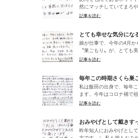
然にマッチしていてまろ
記事を読む
とても幸せな気分にな
娘が仕事で、今年の4月か
〝巣ごもり〟が、とても美味
記事を読む
毎年この時期さくら巣
私は飯田の出身で、毎年
ます。今年はコロナ禍で祖
記事を読む
おみやげとして戴きす
昨年知人におみやげとし
方です。） 私も娘もおみや