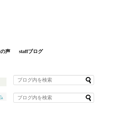
様の声
staffブログ
ち