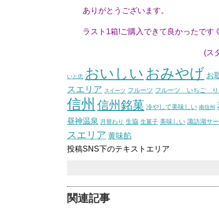
ありがとうございます。
ラスト1箱!ご購入できて良かったです 
(スタッフ
おいしい
おみやげ
お
いと忠
スエリア
フルーツ いちご り
フルーツ
スイーツ
信州
信州銘菓
冷やして美味しい
南信州
昼神温泉
生協
美味しい
諏訪湖サー
月替わり
生菓子
スエリア
黄味餡
投稿SNS下のテキストエリア
関連記事