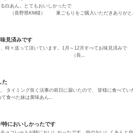
ける白あん。とてもおいしかったで
様） 巣ごもりをご購入いただきありがと..
お味見済みです
、時々送って頂いています。1月～12月すべてお味見済みで
（長...
した
。 タイミング良く法事の前日に届いたので、 皆様に食べてい
て食べた妹は黄味あん...
が特においしかったです
トチョコレートが特においしかったです。中のおいしくあんと