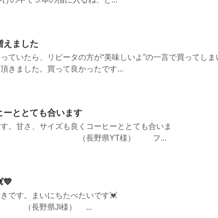
増えました
っていたら、リピータの方が“美味しいよ”の一言で買ってしま
頂きました。買って良かったです...
ヒーととても合います
ます。甘さ、サイズも良くコーヒーととても合いま
野県YT様） フ...
💙
きです。まいにちたべたいです💓
JI様） ...