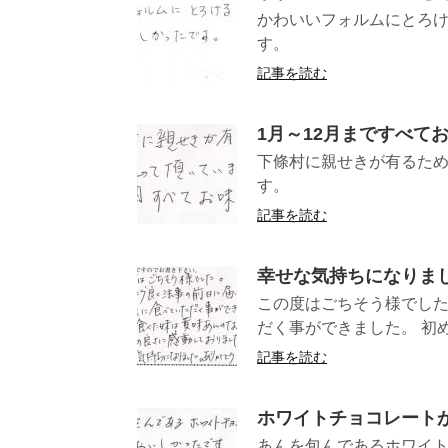
かわいいフォルムにとろ
す。 （長野県KM
記事を読む
1月～12月まですべて
下條村に親せきが有るため
す。 
記事を読む
幸せな気持ちになりま
この度はごちそう様でした
だく事ができました。 初め
記事を読む
ホワイトチョコレート
あんを包んであるホワイ