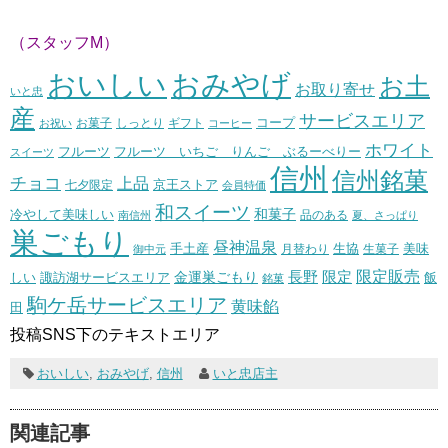
（スタッフM）
おいしい
おみやげ
お土
お取り寄せ
いと忠
産
サービスエリア
コープ
お菓子
しっとり
お祝い
ギフト
コーヒー
ホワイト
フルーツ いちご りんご ぶるーべりー
フルーツ
スイーツ
信州
信州銘菓
チョコ
上品
七夕限定
京王ストア
会員特価
和スイーツ
和菓子
冷やして美味しい
南信州
品のある
夏、さっぱり
巣ごもり
昼神温泉
生協
美味
手土産
月替わり
御中元
生菓子
長野
限定販売
限定
しい
諏訪湖サービスエリア
金運巣ごもり
飯
銘菓
駒ケ岳サービスエリア
黄味餡
田
投稿SNS下のテキストエリア
おいしい
,
おみやげ
,
信州
いと忠店主
関連記事