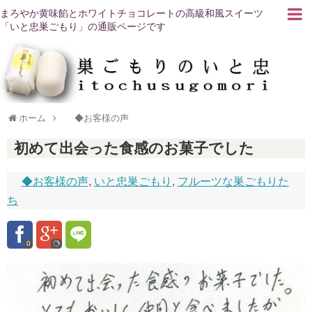
まろやか黄味餡とホワイトチョコレートの高級和風スイーツ
「いと忠巣ごもり」の通販ページです
ホーム
◆お客様の声
初めて出会った食感のお菓子でした
◆お客様の声
,
いと忠巣ごもり
,
フルーツな巣ごもりた
ち
0