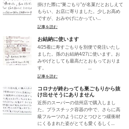
掛けた際に“巣ごもり”が名菓だとおしえて
もらい、お店に寄りました。少しお高め
ですが、おみやげにかってい...
記事を読む
お結納に使います
4/25着に寿すごもりを別便で発注いたし
ました。孫のお結納4/27に使います。お
みやげとしても最高だとおもっておりま
す。 ...
記事を読む
コロナが終わっても巣ごもりから抜
け出せそうにありません
近所のスーパーの信州店で購入しまし
た。プラスチック容器の中で、さらに高
級フルーツのようにひとつひとつ緩衝材
にくるまれた姿がとても愛くるしく...