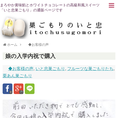
まろやか黄味餡とホワイトチョコレートの高級和風スイーツ
「いと忠巣ごもり」の通販ページです
ホーム
◆お客様の声
娘の入学内祝で購入
◆お客様の声
,
いと忠巣ごもり
,
フルーツな巣ごもりたち
,
栗あん巣ごもり
0