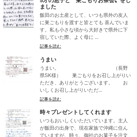
5才の息子と〝巣ごもりお茶会〟をし
ました
飯田のお土産として、いつも県外の友人
に巣ごもりを渡すと皆とても 喜んでいま
す。私も小さな頃から大好きで県外に下
宿していた際、よく母に ...
記事を読む
うまい
うまい。 （長野
県SK様） 巣ごもりをお召し上がりい
ただき、ありがとうございます。 お
いしくお召し上がりいただ...
記事を読む
時々プレゼントしてくれます
いつもおいしくいただいています。主人
が飯田の出身で、現在家族で沖縄に住ん
でいますが、時々、御社のお菓子を注文