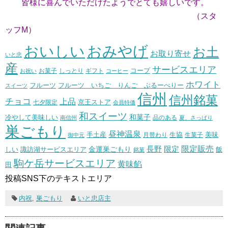
皆様に喜んでいただけたようでとても嬉しいです。
（スタ
ッフM）
おいしい
おみやげ
お土
お取り寄せ
いと忠
産
サービスエリア
コープ
お菓子
しっとり
お祝い
ギフト
コーヒー
ホワイト
フルーツ いちご りんご ぶるーべりー
フルーツ
スイーツ
信州
信州銘菓
チョコ
上品
七夕限定
京王ストア
会員特価
和スイーツ
和菓子
冷やして美味しい
南信州
品のある
夏、さっぱり
巣ごもり
昼神温泉
生協
美味
手土産
月替わり
御中元
生菓子
長野
限定販売
限定
しい
諏訪湖サービスエリア
金運巣ごもり
飯
銘菓
駒ケ岳サービスエリア
黄味餡
田
投稿SNS下のテキストエリア
内祝
,
巣ごもり
いと忠店主