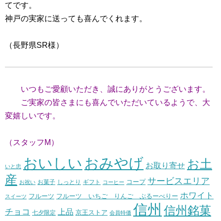
てです。
神戸の実家に送っても喜んでくれます。
（長野県SR様）
いつもご愛顧いただき、誠にありがとうございます。
ご実家の皆さまにも喜んでいただいているようで、大
変嬉しいです。
（スタッフM）
おいしい
おみやげ
お土
お取り寄せ
いと忠
産
サービスエリア
コープ
お菓子
しっとり
お祝い
ギフト
コーヒー
ホワイト
フルーツ いちご りんご ぶるーべりー
フルーツ
スイーツ
信州
信州銘菓
チョコ
上品
七夕限定
京王ストア
会員特価