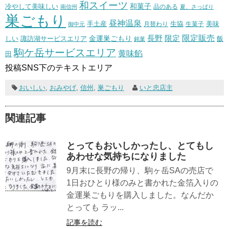
和スイーツ
和菓子
冷やして美味しい
南信州
品のある
夏、さっぱり
巣ごもり
昼神温泉
生協
美味
手土産
月替わり
御中元
生菓子
長野
限定販売
限定
しい
諏訪湖サービスエリア
金運巣ごもり
飯
銘菓
駒ケ岳サービスエリア
黄味餡
田
投稿SNS下のテキストエリア
おいしい
,
おみやげ
,
信州
,
巣ごもり
いと忠店主
関連記事
とってもおいしかったし、とてもし
あわせな気持ちになりました
9月末に長野の帰り、駒ヶ岳SAの売店で
1日おひとり様のみと書かれた金箔入りの
金運巣ごもりを購入しました。なんだか
とっても ラッ...
記事を読む