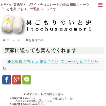
まろやか黄味餡とホワイトチョコレートの高級和風スイーツ
「いと忠巣ごもり」の通販ページです
ホーム
◆お客様の声
実家に送っても喜んでくれます
◆お客様の声
,
いと忠巣ごもり
,
フルーツな巣ごもりた
ち
0