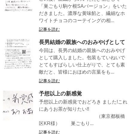
「巣ごもり駒ケ根SAバージョン」をいた
だきました。濃厚な黄味餡と、繊細なホ
ワイトチョコのコーテイングの相...
記事を読む
長男結婚の親族へのおみやげとして
今回は、長男の結婚の親族へのおみやげ
として購入しました。包装もていねいで
とてもすばらしい仕上がりで、とても素
敵だと、皆様におほめの言葉をも...
記事を読む
予想以上の新感覚
予想以上の新感覚でおどろき ました!これ
にあうお茶が知りたい!!
（東京都板橋
区KR様） 巣ごもり...
記事を読む