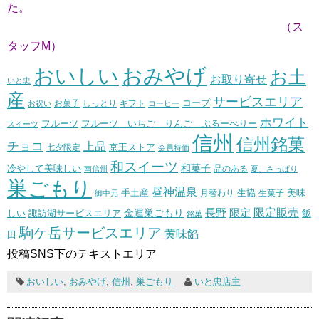
た。
（ス
タッフM）
おいしい
おみやげ
お土
お取り寄せ
いと忠
産
サービスエリア
コープ
お菓子
しっとり
お祝い
ギフト
コーヒー
ホワイト
フルーツ いちご りんご ぶるーべりー
フルーツ
スイーツ
信州
信州銘菓
チョコ
上品
七夕限定
京王ストア
会員特価
和スイーツ
和菓子
冷やして美味しい
南信州
品のある
夏、さっぱり
巣ごもり
昼神温泉
生協
美味
手土産
月替わり
御中元
生菓子
長野
限定販売
限定
しい
諏訪湖サービスエリア
金運巣ごもり
飯
銘菓
駒ケ岳サービスエリア
黄味餡
田
投稿SNS下のテキストエリア
おいしい
,
おみやげ
,
信州
,
巣ごもり
いと忠店主