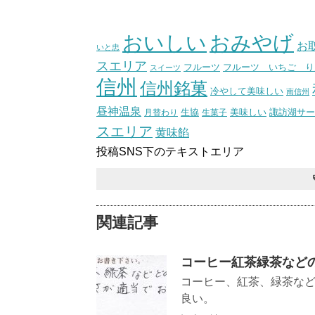
（スタ
おいしい
おみやげ
お
いと忠
スエリア
フルーツ いちご り
フルーツ
スイーツ
信州
信州銘菓
冷やして美味しい
南信州
昼神温泉
生協
美味しい
諏訪湖サー
月替わり
生菓子
スエリア
黄味餡
投稿SNS下のテキストエリア
関連記事
コーヒー紅茶緑茶など
コーヒー、紅茶、緑茶な
良い