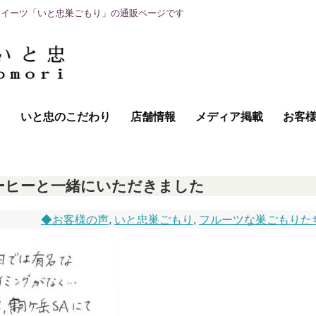
スイーツ「いと忠巣ごもり」の通販ページです
て
いと忠のこだわり
店舗情報
メディア掲載
お客
ーヒーと一緒にいただきました
◆お客様の声
,
いと忠巣ごもり
,
フルーツな巣ごもりた