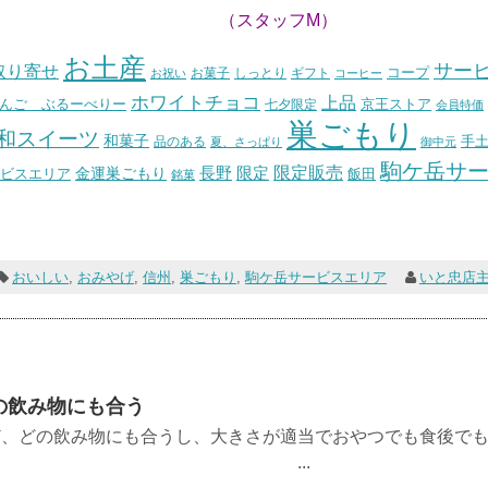
ッフM）
お土産
サー
取り寄せ
コープ
お菓子
しっとり
お祝い
ギフト
コーヒー
ホワイトチョコ
上品
んご ぶるーべりー
七夕限定
京王ストア
会員特価
巣ごもり
和スイーツ
和菓子
手
品のある
夏、さっぱり
御中元
駒ケ岳サ
長野
限定販売
限定
ビスエリア
金運巣ごもり
飯田
銘菓
おいしい
,
おみやげ
,
信州
,
巣ごもり
,
駒ケ岳サービスエリア
いと忠店
の飲み物にも合う
ど、どの飲み物にも合うし、大きさが適当でおやつでも食後で
。 ...