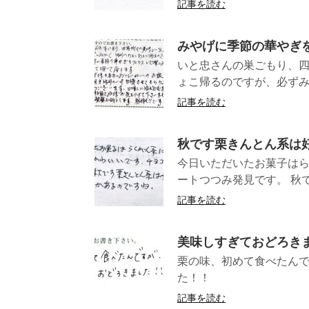
記事を読む
みやげに季節の華やぎ
いと忠さんの巣ごもり、四
ょこ帰るのですが、必ずみ
記事を読む
秋です栗きんとん系は
今日いただいたお菓子はら
ートつつみ発見です。 秋で
記事を読む
美味しすぎておどろき
栗の味、初めて食べたん
た！！ 
記事を読む