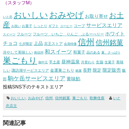
（スタッフM）
おいしい
おみやげ
お土
お取り寄せ
いと忠
産
サービスエリア
コープ
お菓子
しっとり
お祝い
ギフト
コーヒー
ホワイト
フルーツ いちご りんご ぶるーべりー
フルーツ
スイーツ
信州
信州銘菓
チョコ
上品
七夕限定
京王ストア
会員特価
和スイーツ
和菓子
冷やして美味しい
南信州
品のある
夏、さっぱり
巣ごもり
昼神温泉
生協
美味
手土産
月替わり
御中元
生菓子
長野
限定販売
限定
しい
諏訪湖サービスエリア
金運巣ごもり
飯
銘菓
駒ケ岳サービスエリア
黄味餡
田
投稿SNS下のテキストエリア
おいしい
,
おみやげ
,
信州
,
信州銘菓
,
巣ごもり
,
歌舞伎座
いと
忠店主
関連記事