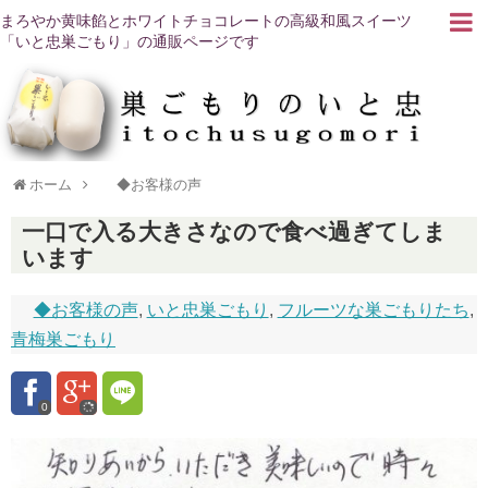
まろやか黄味餡とホワイトチョコレートの高級和風スイーツ
「いと忠巣ごもり」の通販ページです
ホーム
◆お客様の声
一口で入る大きさなので食べ過ぎてしま
います
◆お客様の声
,
いと忠巣ごもり
,
フルーツな巣ごもりたち
,
青梅巣ごもり
0