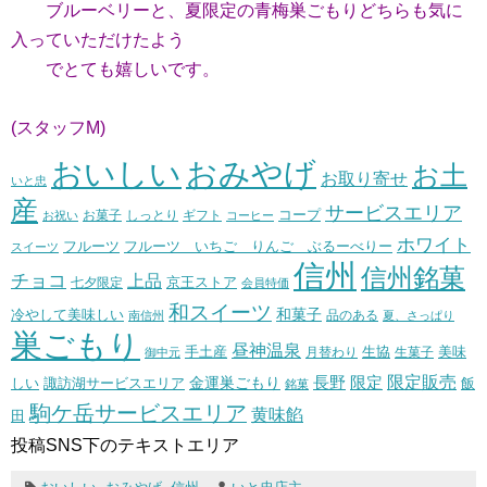
ブルーベリーと、夏限定の青梅巣ごもりどちらも気に
入っていただけたよう
でとても嬉しいです。
(スタッフM)
おいしい
おみやげ
お土
お取り寄せ
いと忠
産
サービスエリア
コープ
お菓子
しっとり
お祝い
ギフト
コーヒー
ホワイト
フルーツ いちご りんご ぶるーべりー
フルーツ
スイーツ
信州
信州銘菓
チョコ
上品
七夕限定
京王ストア
会員特価
和スイーツ
和菓子
冷やして美味しい
南信州
品のある
夏、さっぱり
巣ごもり
昼神温泉
生協
美味
手土産
月替わり
御中元
生菓子
長野
限定販売
限定
しい
諏訪湖サービスエリア
金運巣ごもり
飯
銘菓
駒ケ岳サービスエリア
黄味餡
田
投稿SNS下のテキストエリア