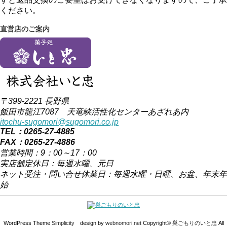
ください。
直営店のご案内
〒399-2221 長野県
飯田市龍江7087 天竜峡活性化センターあざれあ内
itochu-sugomori@sugomori.co.jp
TEL：0265-27-4885
FAX：0265-27-4886
営業時間：9：00～17：00
実店舗定休日：毎週水曜、元日
ネット受注・問い合せ休業日：毎週水曜・日曜、お盆、年末年
始
WordPress Theme
Simplicity
design by
webnomori.net
Copyright©
巣ごもりのいと忠
All