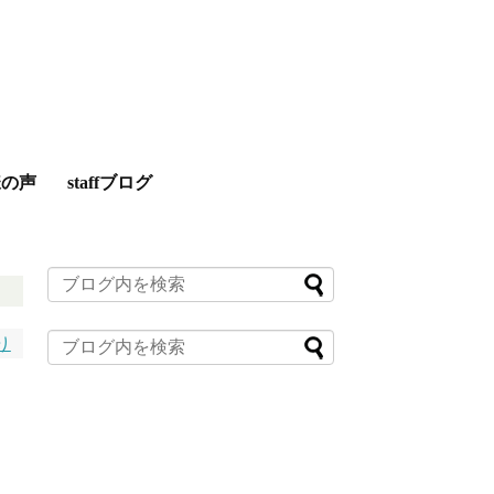
様の声
staffブログ
り