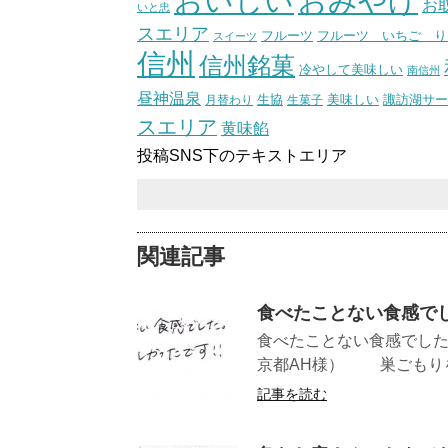
おいしい
おみやげ
お
いと忠
スエリア
フルーツ いちご り
フルーツ
スイーツ
信州
信州銘菓
冷やして美味しい
南信州
昼神温泉
生協
美味しい
諏訪湖サー
月替わり
生菓子
スエリア
黄味餡
投稿SNS下のテキストエリア
関連記事
食べたことない食感で
食べたことない食
京都AH様） 巣ごもりを
記事を読む