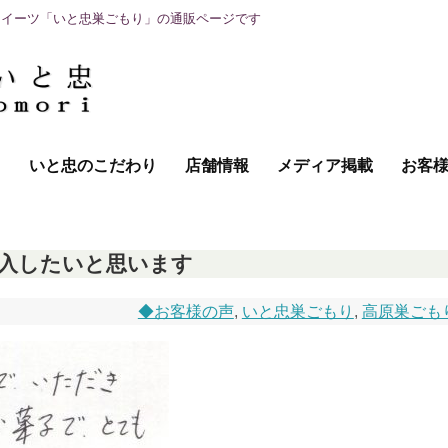
スイーツ「いと忠巣ごもり」の通販ページです
て
いと忠のこだわり
店舗情報
メディア掲載
お客
入したいと思います
◆お客様の声
,
いと忠巣ごもり
,
高原巣ごも