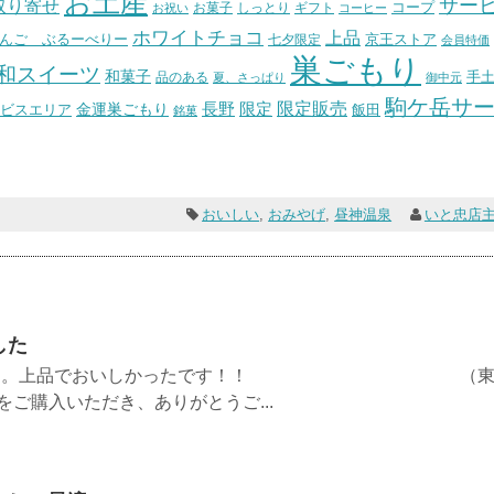
お土産
サー
取り寄せ
コープ
お菓子
しっとり
お祝い
ギフト
コーヒー
ホワイトチョコ
上品
んご ぶるーべりー
七夕限定
京王ストア
会員特価
巣ごもり
和スイーツ
和菓子
手
品のある
夏、さっぱり
御中元
駒ケ岳サ
長野
限定販売
限定
ビスエリア
金運巣ごもり
飯田
銘菓
おいしい
,
おみやげ
,
昼神温泉
いと忠店
した
感でした。上品でおいしかったです！！ （
ご購入いただき、ありがとうご...